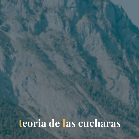
t
e
o
r
i
a
d
e
l
a
s
c
u
c
h
a
r
a
s